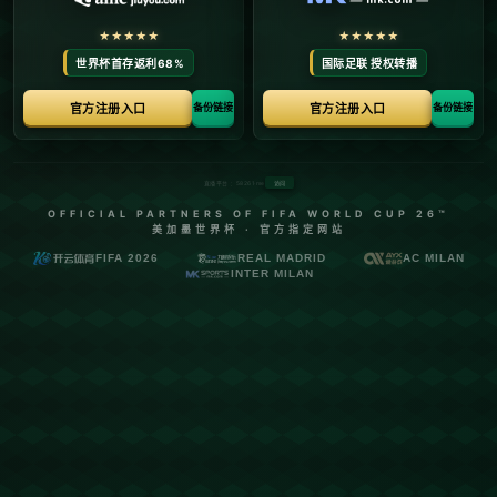
在本届奥尔良超级300赛中，乐蒂组合展示了强大的竞争力。他们
凭借出色的默契和技术，打败了多个强劲的对手，成功晋级下一
轮。乐蒂在比赛中不仅展现了个人的**高超球技**，还在关键时刻
以良好的心理素质赢得了胜利。这样的表现不仅仅是对观众的一次
视觉享受，更提升了他们作为顶级选手的地位。
**杰蔚组合的遗憾离场**
与乐蒂组合的成功形成鲜明对比的是杰蔚组合的遗憾出局。尽管他