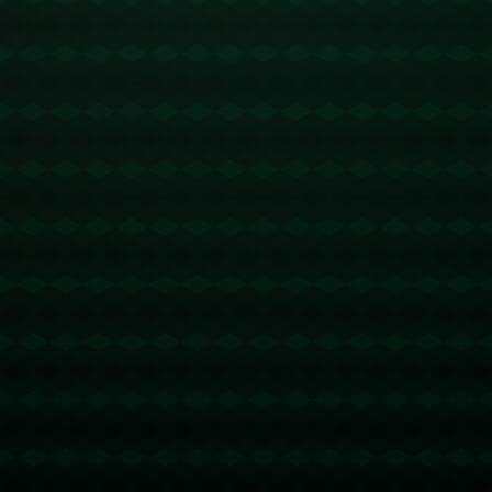
们之前在多项赛事中表现出色，但本次比赛中遇到了极强对手，在
关键分的处理上略显不足。杰蔚组合在场上展现了积极拼搏的精
神，但依旧没能攻克对手布下的重重防线。这次失利也为他们今后
的训练和技战术调整提供了新的方向。
**李梓嘉与阮日的对决**
李梓嘉作为世界羽坛的**顶级选手之一**，在此次比赛中一路过关
斩将，成功挺进八强，而他将面对的是经验丰富的阮日。这场对决
无疑是本次赛事的焦点之一，李梓嘉以其敏捷的身手和出色的战术
意识闻名，而阮日则以强大的心理素质和应变能力著称。双方的对
抗将是一场智慧与体能的激烈碰撞，赛果难以预料。
**竞技体育的启示**
竞技体育不仅是体能与技战术的较量，更是心理的博弈。在羽毛球
比赛中，细节往往决定胜负，**关键球的处理**、心理的稳定性以
及团队的配合都是不可或缺的元素。这次奥尔良羽球超级300赛充
分体现了这些因素的作用。无论是乐蒂的胜利还是杰蔚的失败，抑
或是李梓嘉与阮日的即将对决，都向我们展示了竞技体育的**魅力
与挑战**。
**案例分析：心理因素的重要性**
在一项比赛中，心理因素常常是决定胜败的关键。一些顶尖选手在