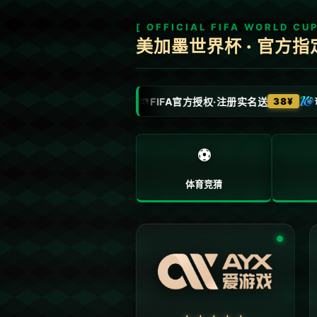
新
新闻中心
S
公司新闻
...
行业资讯