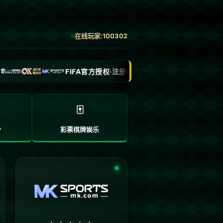
当前位置：
主页
>
新闻中心
2026-08-07