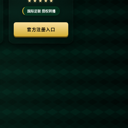
2026-08-07
2026-08-06
2026-08-06
2026-08-05