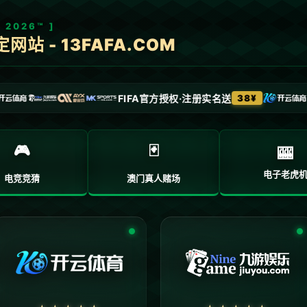
闻中心
hams：唐斯和文森特当选球员工会副主席 杰伦-布朗成功连任.