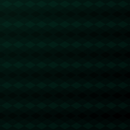
2026-08-05
2026-08-04
2026-08-04