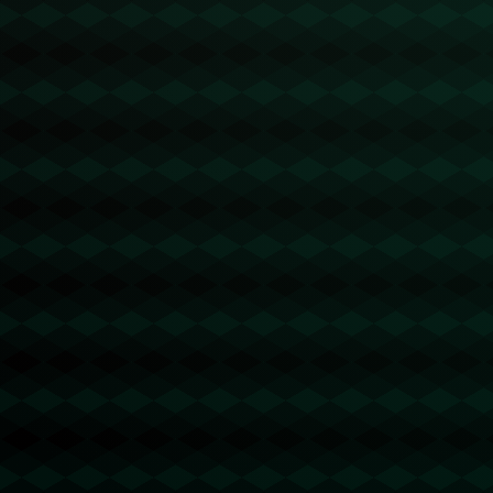
了解更多详细信息，请致电
0871-7565982
广
或给我们留言
...
留言反馈
疫
...
今
...