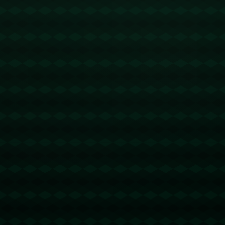
沃克除了在技术上的贡献外，他丰富的经验和**对胜利的渴望**将
成为米兰更衣室中的一项重要资源。在英超奋斗多年的经历，让他
具备了优秀的领袖素质和心态，他对球队年轻球员的指导以及心理
建设将是米兰防线重塑的重要一环。