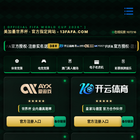
当前位置：
主页
>
新闻中心
安布罗西尼：沃克来米兰让我有些惊讶，他改变了
米兰的防线.
日期：
2026-08-08
来源：
星空体育综合官网
**前言：**