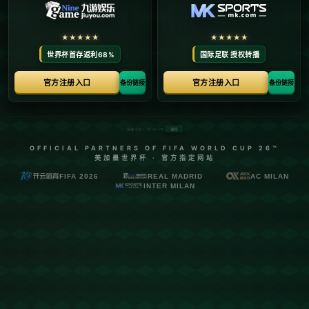
在足球领域，每一次重量级球员的转会都会引发广泛关注，而在这
个赛季，凯尔·沃克的加盟无疑成为了米兰球迷讨论的热门话题。
作为曾经的英超冠军得主，他的到来不仅令许多人感到惊讶，也引
发了关于他如何**改变米兰防线**的热议。安布罗西尼也对沃克的
加入表达了他的看法，这不仅让米兰增加了一位优秀后卫，更可能
成为**防线革新**的关键。
**主题：沃克的加盟对米兰防线的影响**
凯尔·沃克，以他出色的身体素质和疾风般的速度而闻名。在曼城
期间，他已经证明了自己在右后卫位置上的实力，如今加盟米兰，
让人对他的表现充满期待。安布罗西尼提到，沃克的到来让他感到
惊讶，因为这显示出米兰对构建一条强大防线的决心。而在转会前
景并不明朗的情况下，如何迅速融入意甲风格，对沃克来说确实是
一大挑战。
**米兰防线的现状与引援必要性**
在过去的几个赛季中，米兰一直在寻求恢复辉煌的道路上艰难前
行。虽然攻击线上拥有不错的球员配置，但防线的问题始终让主帅