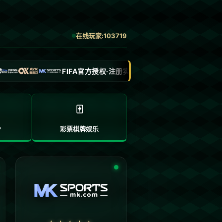
当前位置：
主页
>
新闻中心
1名激战！.
官网
目光。在太阳队与雄鹿队的对决中，太阳展
度证明了东部劲旅的强大。与此同时，西部
格展开了殊死搏斗。本文将深入探讨这些精