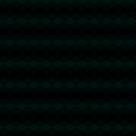
篇：
上一篇：羽毛球．大馬公開賽｜伍家朗反勝中國球手闖次圈 周四鬥
篇：
下一篇：世界冠军走进国家公园系列活动引关注 以中华体育精神助力