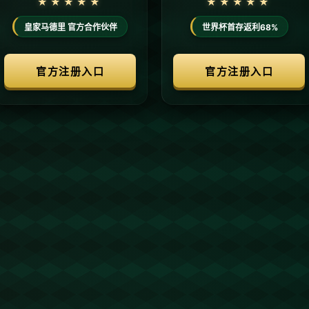
事背后的故事与影响。