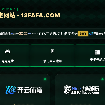
太阳绝杀雄鹿，国王不敌绿军，西部9-1
日期：
2026-08-07
来源：
星空体育综合
**
A赛场一直是体育迷们关注的焦点，而近期西部的激烈竞争更是吸引了无数
了强大的实力，以绝杀的方式击败了强敌。而国王队不敌绿军的比赛则再
至第十一名的战斗更是激烈如火，球队之间的较量扣人心弦，为季后赛资