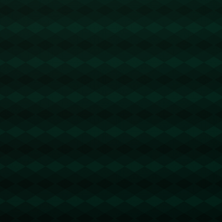
队在主场迎来了雄鹿队的挑战。面对这个曾经获选总冠军的强敌，太阳队依
刻，太阳队的明星球员在比赛最后时刻贡献了一记惊人的三分球，完成了
不仅提高了太阳队的士气，也巩固了他们在西部的排名。**这场比赛的精
太阳队展现出的坚韧精神可以说是对雄鹿强硬防守的最佳回应。
王不敌绿军**
队此番与绿军的较量也是备受关注。绿军一直以来以防守闻名，而国王队则
密盯防让国王队的进攻频频受挫，最终国王未能找到应对策略，遗憾败北。
团队合作以及个体能力的融合，成功限制住了国王队的核心球员发挥。国
成了此役失利的根本原因。
部9-11名激战**
的竞争向来是NBA的一大特色，而本季的竞争则更加白热化。第九至第十
张程度让每一分都变得至关重要。**以例为例，湖人队与勇士队的对决展