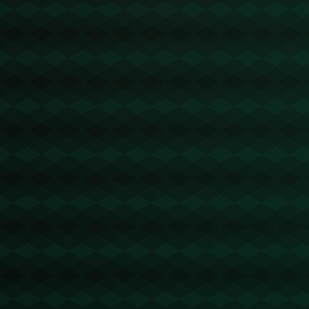
了解更多详细信息，请致电
0871-7565982
或给我们留言
留言反馈
**太