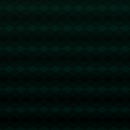
都在团队配合和个人能力上进行较量，最终湖人队险胜勇士队，帮助他们在
但体现了西部赛区的残酷，也让球迷们见证了篮球运动员的拼搏与坚持。
来说，最近的比赛中所展现的策略、耐力与团队协作让人深刻感受到篮球
心的旅程，而对于球队而言，则是向季后赛发起冲击的机会。太阳绝杀雄鹿
篮球世界中不灭的激情与动力。