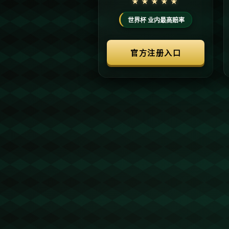
推荐新闻
彩赛
Shams：唐斯和文森特当选球
员工会副主席 杰伦-布朗成功连
F1卡塔尔大奖赛：中国车手周
任.
冠宇赛季首获积分并当选最佳车
邮报：因财政等原因，曼联无法
手.
提前召回拉什福德和安东尼.
AIGC看体育｜亚冬会开幕倒计
时30天 “尔滨”亚冬氛围拉满.
火箭大胜太阳39分！8人上双，
季后赛前景堪忧.
广州市足协总教练麦超：校园足
球是基础，要为学生球员搭建更
联系我们
多平台.