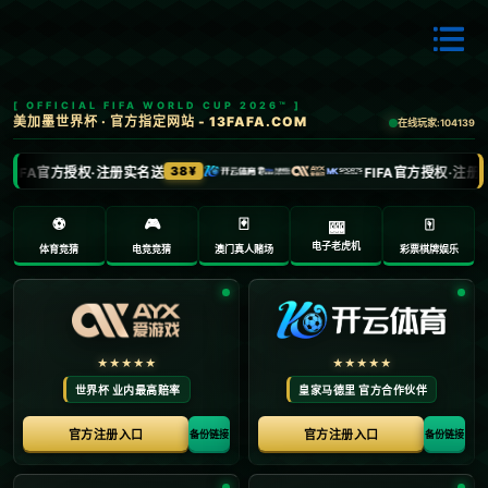
缓存已过期或唯一标识符不匹配，需要重新授权。
当前位置：
主页
>
新闻中心
馬奎爾追憶前藍狐導師：引我入萊斯特城 傳授不盡
技藝.
日期：
2026-08-08
来源：
星空体育综合官网
# 馬奎爾追憶前藍狐導師：引我入萊斯特城，傳授不盡技藝