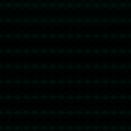
醒隊員保持專注，並重視心理層面的疏導。這不禁讓人聯想到莎士
比亞對他的諄諄教誨，從一位英超普通後衛，塑造出如今的世界級
防守大師。
**萊斯特城的藍狐歲月，對馬奎爾來說不僅僅是一段職業旅程，更
是一段沉澱深厚情感的回憶。**它讓我們看到了足球世界的另一面
——導師與學生的連結，成就了一場追求卓越的旅程，也永留在這
位英格蘭中衛的心中。