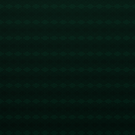
這位前藍狐導師幫助馬奎爾提升的不只是技術，還有臨危不亂的氣
度。當時萊斯特城面臨多場硬仗，對手實力明顯高於藍狐，但莎士
比亞始終利用心理暗示，幫馬奎爾及整支球隊找回自信。在一場對
陣車路士的賽事中，當藍狐後防線一度暴露空檔時，馬奎爾的臨場
表現彰顯出他已經吸取了莎士比亞的理念——穩中求變、快速調
整。在那場比賽中，馬奎爾的數次成功攔截與精準傳導，成為賽後
討論的焦點。
## 師徒情誼的終極延續：讓成績說話