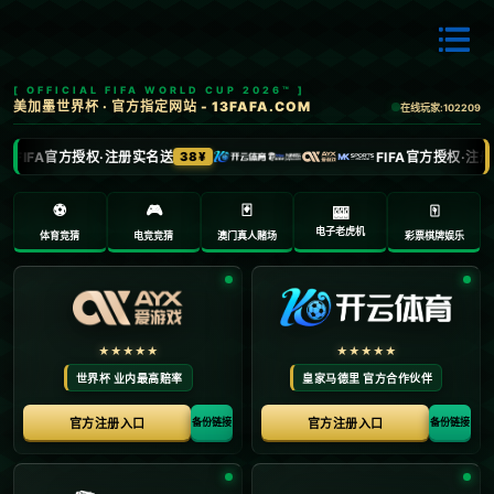
当前位置：
主页
>
新闻中心
歐國聯第6輪比利時4-2丹麥 盧卡庫梅開二度德布勞
內傳射建功.
日期：
2026-08-08
来源：
星空体育综合官网
**歐國聯第6輪焦點戰：比利時4-2力克丹麥，盧卡庫梅開二度，德
布勞內全場閃耀**
在歐洲國家聯賽（歐國聯）第6輪的一場焦點對決中，比利時以4-
2擊敗丹麥，成功取得比賽勝利。這場比賽除了令人眼花繚亂的進
球以外，更展現了比利時球員的強大實力和團隊協作能力。*盧卡
庫梅開二度，德布勞內貢獻傳射建功*，兩人的出色表現不僅助比
利時穩坐小組榜首，更彰顯了這支球隊的奪冠潛力。