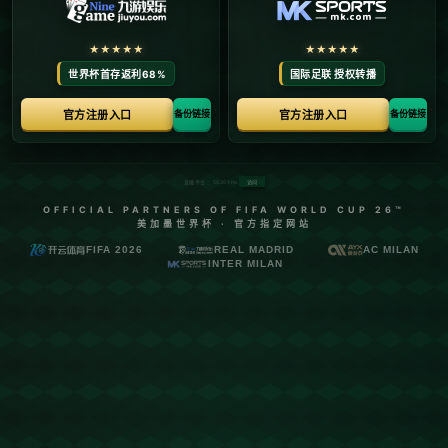
### **比利時展現豪門實力，丹麥雖敗猶榮**
這場比賽堪稱是**進攻足球的完美詮釋**。比利時和丹麥分別派出
了最強陣容，比利時憑藉強大的進攻火力和穩健的比賽節奏，成功
掌控了大局。而丹麥在面對世界排名第二的比利時時，展現出頑強
鬥志，尤其是球隊核心埃里克森領銜的進攻線，依然創造了多次威
脅機會。
**盧卡庫在本場比賽中大放異彩**，貢獻了兩粒金子般的進球。其
憑藉出色的身體素質和精準的射門技術，多次在禁區內威脅對方防
線，成為比利時取勝的最大功臣。而*德布勞內再次展現了「全能
中場」的絕佳風采*，他的傳球與射門同樣精彩，讓丹麥防線難以
招架。