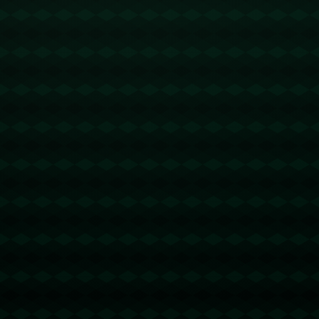
### **盧卡庫：比利時鋒線上的無解存在**
盧卡庫在過去數場國家隊比賽中持續保持高效進球率，本場兩度攻
破丹麥球門再次證明了他作為頂級射手的實力。比賽第57分鐘，
盧卡庫在一次完美的頭槌中力壓丹麥防守球員破門；僅僅數分鐘
後，在一次反擊中，他用一腳強有力的遠射完成了梅開二度。對於
這位效力於意甲豪門的球員來說，本場比賽無疑為他的國家隊履歷
再添濃墨重彩的一筆。
有趣的是，數據統計顯示，盧卡庫代表比利時的進球率高達*0.69
球/場*，這樣的效率讓他成為國家隊史上不可或缺的關鍵人物。在
國際足壇，他也被越來越多的專家稱為現代化中鋒的典範，擅長背
身接應、高效射門以及壓制防守球員。
### **德布勞內：從助攻大師到進攻核心**
同樣耀眼的還有德布勞內，他不僅在中場組織傳球，還親自攻入一
球，再次證明了他卓越的足球智商和技術能力。在比賽第87分
鐘，他接到隊友橫傳，冷靜施射洞穿丹麥球門，徹底終結比賽懸
念。
德布勞內的表現不僅僅停留在數據上，他帶動了比利時整場比賽的
節奏。這位*曼城中場大腦*不僅是比利時的進攻發動機，更是全隊
防守轉換的重要關鍵點。如此穩定的發揮，讓人不禁再次感嘆比利