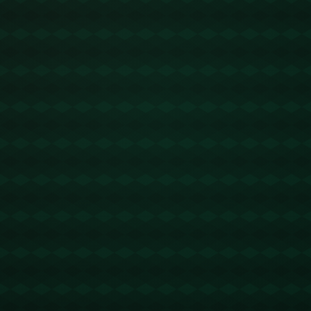
此外，*英超球队阿斯顿维拉与布伦特福德*也将目光锁定在这位比
利时新星身上。两支球队都希望借助德克伊珀的组织力与场均高强
度跑动，加强中场厚度。而一些德甲球队如勒沃库森，更是直接派
出球探多次观战，以评估其潜在价值。他们看重的不仅仅是他的即
战力，更是未来巨大的升值空间。
### **转会身价解析：为何布鲁日定价2500万欧元**