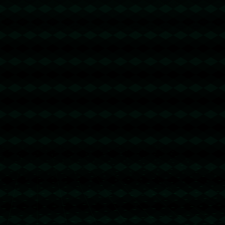
是否能够满足潜在买家的心理预期，仍需进一步观察。而无论最终
花落谁家，这桩交易都可能成为下一个令人津津乐道的足球故事。
对于德克伊珀而言，能否在新环境中适应，并持续挖掘自身潜力，
将是对他职业生涯的重大考验。
上一篇：
上一篇：中職／失之交臂的150勝 獅隊調度越幫越忙.
下一篇：
下一篇：柳州市首届县域青少年校园足球赛落幕，冠军