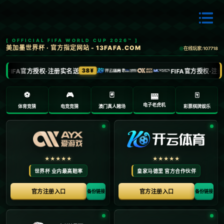
当前位置：
主页
>
新闻中心
巴薩高層：京多安菲利克斯與登貝萊不同 他們願為
巴薩放棄很多.
日期：
2026-08-08
来源：
星空体育综合官网
# **巴萨高层：京多安和菲利克斯与登贝莱不同，他们愿为巴萨放
弃很多**
近来，巴塞罗那俱乐部内部掀起了一波评价球员精神品质的热潮。
球队高层在接受媒体采访时，**特别提到了新援伊尔凯·京多安和
若奥·菲利克斯与前球星奥斯曼·登贝莱之间的差异**。他们认为，
这两位新援为俱乐部的付出与牺牲精神显然强于此前效力的登贝
莱。这一言论引发了球迷对球员职业态度与俱乐部价值观的热议，