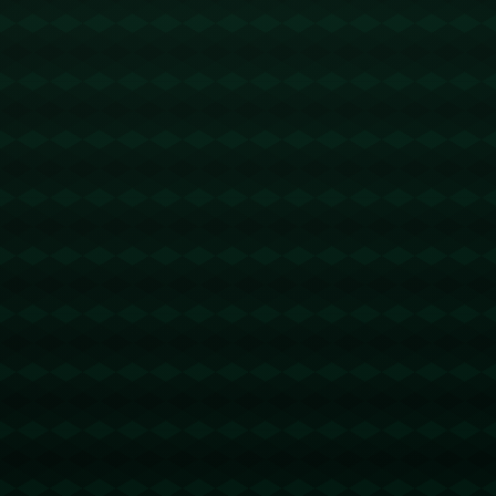
是在技術方面，他更專注於提升自己的體能、心理素質以及比賽閱
讀能力，使自己成為更全面的球員。同時，他在場下積極與教練和
隊友交流，不斷學習並優化自己的打法策略。
此外，廣廈隊的體系也為李金效的成長提供了良好的平台。教練組
將李金效定位為團隊內的重要進攻選項，並給予了更多的比賽時間
與球權，使他有更多機會在關鍵時刻證明自己。這樣的信任與支
持，無疑為他的成長加分不少。
### **案例對比：與其他榜單球員的差異化優勢**