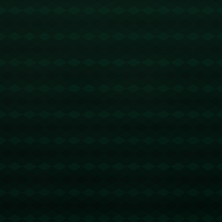
财务的精打细算，更体现在球队阵容的深思熟虑。
**克里斯蒂：交易的关键棋子**
在这个过程中，一个名为克里斯蒂的球员成了一枚关键的棋子。独
行侠为了得到巴特勒，不得不放弃一些有潜力的新秀，而克里斯蒂
正是其中的重要代表。他的年轻与潜力吸引了其他球队的兴趣，成
为了这场交易的重要筹码。这样的策略无疑是双赢，通过**克里斯
蒂的转会**，独行侠不仅成功引入了巴特勒，还为球队未来的发展
腾出了一定的空间。