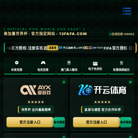
当前位置：
主页
>
新闻中心
巴特勒太香了，贵的东西除了贵一点毛病都没有！
独行侠：我是怎么得到你的克里斯蒂.
日期：
2026-08-10
来源：
星空体育综合官网
**篮球场上的天价人才：詹姆斯·巴特勒与达拉斯独行侠的豪赌**
在NBA的竞技场上，有无数让人啧啧称奇的交易和引援，每一次球
星的转会都会在球队和球迷之间引发巨大反响。“巴特勒太香了，
贵的东西除了贵一点毛病都没有！”这句感叹代表了许多球迷对于
这个超级球星的热爱与追捧。而这样一个璀璨的明星是如何成为达
拉斯独行侠的宠爱之选？这一切又与克里斯蒂有什么关系呢？
**詹姆斯·巴特勒：实力与魅力的化身**