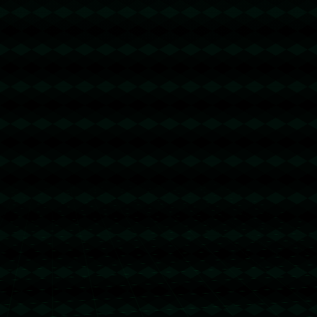
总的来说，通过詹姆斯·巴特勒和克里斯蒂这次惊艳的交易，达拉
斯独行侠不仅获得了球星加持，更彰显了他们的战略眼光和胆识。
这场篮球场上的豪赌，必将在未来的赛季中展现它的真正价值。
上一篇：
上一篇：NBA》相隔1000多天！ 「球哥」朗佐鲍尔瞄
准热身赛复出.
下一篇：
下一篇：25球＋16次助攻傲视英超！各项赛事30＋！
五大联赛仅次于莱万！.