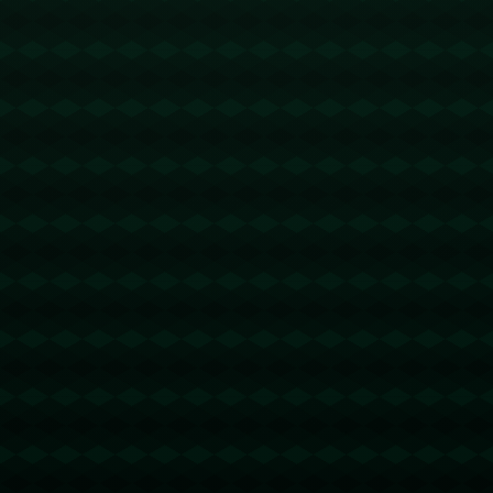
在另一场备受关注的比赛中，**多特蒙德**客场挑战勒沃库森，比
赛虽以2-2的比分结束，但却展现了双方年轻球员的巨大潜力。尤
其是多特蒙德的**埃尔林·哈兰德（Erling Haaland）**和贝林厄姆
的组合，屡次搅乱勒沃库森的防线。
**哈兰德**全场不仅攻入一球，还参与了数次关键进攻，其灵活的
跑位和力量型冲击让防守球员疲于应付。而年仅17岁的贝林厄姆
再次展现成熟的球商和组织能力，他的助攻无疑成为球队抢分的关
键。这一轮比赛后，多特蒙德阵中90后乃至00后球员的表现让人
充满期待，象征着德甲青训体系的又一次成功。
---
### **保级悬念升级：沙尔克04的挣扎**
与争冠球队的高光形成鲜明对比的是积分榜底部的挣扎者。**沙尔
克04**在第18轮面对科隆的比赛中以0-3惨败，再次无缘胜利。这
支德甲老牌劲旅在20-21赛季陷入严重的低谷，虽然球队在冬窗引