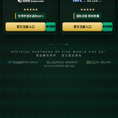
化上的迫切性。
### **拉斯帕多里：意甲的明日之星**
拉斯帕多里是一位備受矚目的意甲新星。他自從進入那不勒斯後，
不僅展現了**優秀的進球能力**，而且還以*靈活的跑動*和*精湛的
傳控技術*聞名。在2022-2023賽季，他幫助那不勒斯奪得意甲聯
賽冠軍，為球隊的*進攻端多樣性*提供了巨大貢獻。正因為他的表
現穩定且未來潛力無限，才吸引了國米的高度關注。
數據顯示，在上賽季的所有比賽中，拉斯帕多里貢獻了9粒進球和
6次助攻。他的多面性使得他既能勝任前鋒，也能出現在攻擊中場
的位置。而*國際米蘭目前正是急需這樣的全能型球員*，來填補盧
卡庫離隊後留下的空缺。
### **國米的轉會策略與挑戰**
在如今的轉會市場上，***尋找質優價廉的年輕球員***，幾乎成為
了歐洲豪門球隊的共識。國米此次將目光瞄準拉斯帕多里，無疑是
為了時間窗口內全面提升球隊的競爭力。國米在經歷財務結構調整
後，更傾向於採取理性的引援策略，而*3千萬至4千萬歐元正是他
們能接受的價格範圍*。
然而，國米面臨的挑戰同樣不容忽視。一方面，那不勒斯方不願輕
易放走這位年輕新星，他們對轉會價格可能會有更高的心理預期。