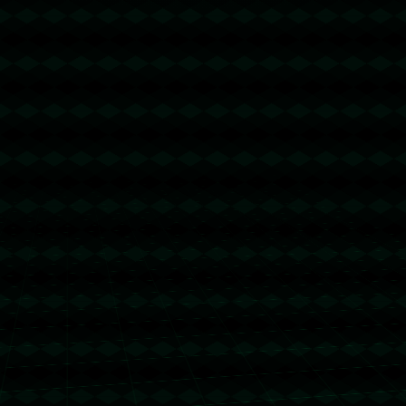
### **关键词植入巧妙体现城市特色**
在全武汉的目光注视下，硚口的小哪吒们用行动诠释了城市的热情
与凝聚力。他们不仅是武汉马拉松的亮点之一，更是硚口区特色文
化的象征。**“武汉马拉松”、“硚口”、“啦啦队”、“城市精神”等关键
词自然融入文章，既突出赛事背景又揭示城市特质。**
硚口的小哪吒们用他们的纯真和活力组合成了一支独特的啦啦队，
为参赛跑友注入能量，更为武汉这座城市注入了新的光彩！
上一篇：
上一篇：湖人117-119惜败公牛，詹姆斯身上现两大变
化令人忧虑.
下一篇：
下一篇：抛开荣誉不谈，佩德里现在的水平，是否能够
和哈白相提并论？.