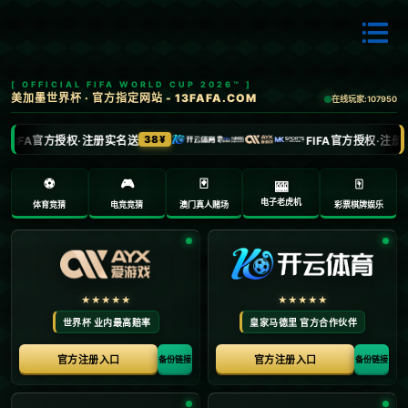
当前位置：
主页
>
新闻中心
硚口的“小哪吒”们组成啦啦队，为武汉马拉松跑友
加油打气.
日期：
2026-08-09
来源：
星空体育综合官网
**硚口的“小哪吒”们：热情啦啦队为武汉马拉松增添活力**
在江城武汉，马拉松运动不仅是一场赛跑，更是一场城市与热情的
碰撞。而2023年武汉马拉松赛场上，不仅有跑友们勇往直前的脚
步，还有一群活力四射的小啦啦队员——硚口的“小哪吒”们，他们
以独特的方式为参赛跑友加油助威，成为赛事中靓丽的风景线。
### **武汉马拉松：运动与城市的完美融合**
武汉马拉松是一个荟萃城市精神与运动魅力的大型赛事，每年都会